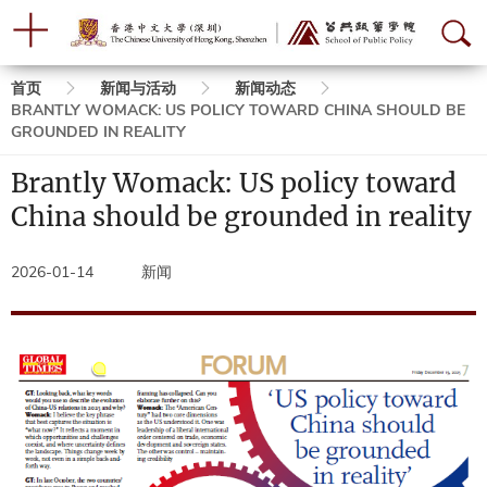
面
首页
新闻与活动
新闻动态
BRANTLY WOMACK: US POLICY TOWARD CHINA SHOULD BE
包
GROUNDED IN REALITY
屑
Brantly Womack: US policy toward
China should be grounded in reality
2026-01-14
新闻